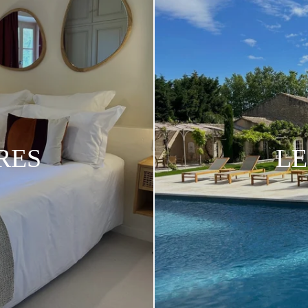
RES
LE