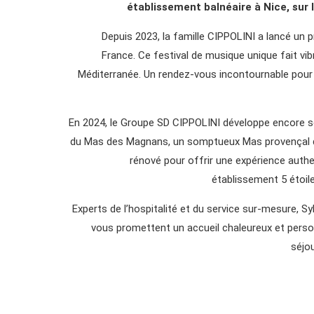
établissement balnéaire à Nice, sur
AUX ALENTOURS
RÉSERVATION
Depuis 2023, la famille CIPPOLINI a lancé un p
France. Ce festival de musique unique fait vibr
1645 route de Branquay, 13810 Eygalières
Méditerranée. Un rendez-vous incontournable pour
+33 4 93 29 99 00
lemasdesmagnans@sylden.fr
En 2024, le Groupe SD CIPPOLINI développe encore so
du Mas des Magnans, un somptueux Mas provençal du
rénové pour offrir une expérience authen
établissement 5 étoile
Experts de l’hospitalité et du service sur-mesure, Sylv
vous promettent un accueil chaleureux et perso
séjou