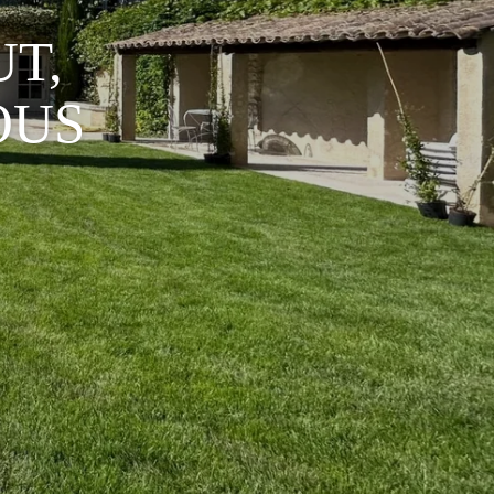
UT,
OUS