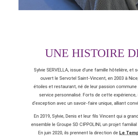
CHAMBRES
UNE HISTOIRE D
SERVICES HÔTELIERS
GALERIE
Sylvie SERVELLA, issue d’une famille hôtelière, et
CONTACT
ouvert le Servotel Saint-Vincent, en 2003 à Nice
étoiles et restaurant, né de leur passion commune po
DISPONIBILITÉS
service personnalisé. Forts de cette expérience, il
NOTRE DÉMARCHE ENVIRONNEMENTAL
d'exception avec un savoir-faire unique, alliant conv
L'HÔTEL LE SAINT VINCENT
En 2019, Sylvie, Denis et leur fils Vincent qui a gran
LA PLAGE LE TEMPS D’UN ÉTÉ
ensemble le Groupe SD CIPPOLINI, un projet familial 
LE TEMPS D'UN ÉTÉ FESTIVAL
En juin 2020, ils prennent la direction de
Le Temp