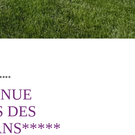
****
ENUE
 DES
NS*****