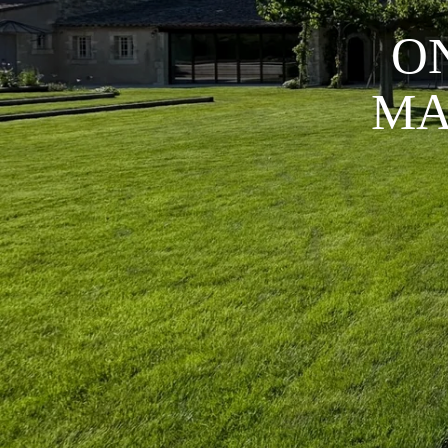
ON
MA